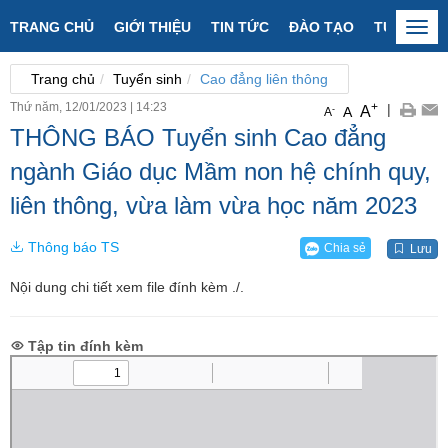
TRANG CHỦ
GIỚI THIỆU
TIN TỨC
ĐÀO TẠO
TUYỂN SI
Togg
navi
Trang chủ
Tuyển sinh
Cao đẳng liên thông
Thứ năm, 12/01/2023
|
14:23
+
|
A
-
A
A
THÔNG BÁO Tuyển sinh Cao đẳng
ngành Giáo dục Mầm non hệ chính quy,
liên thông, vừa làm vừa học năm 2023
Thông báo TS
Chia sẻ
Lưu
Nội dung chi tiết xem file đính kèm ./.
Tập tin đính kèm