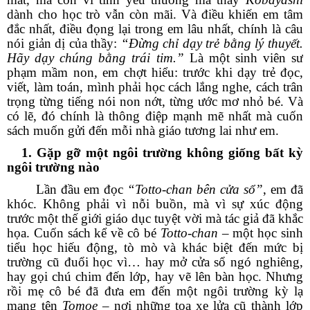
dành cho học trò vẫn còn mãi. Và điều khiến em tâm
đắc nhất, điều đọng lại trong em lâu nhất, chính là câu
nói giản dị của thầy:
“Đừng chỉ dạy trẻ bằng lý thuyết.
Hãy dạy chúng bằng trái tim.”
Là một sinh viên sư
phạm mầm non, em chợt hiểu: trước khi dạy trẻ đọc,
viết, làm toán, mình phải học cách lắng nghe, cách trân
trọng từng tiếng nói non nớt, từng ước mơ nhỏ bé. Và
có lẽ, đó chính là thông điệp mạnh mẽ nhất mà cuốn
sách muốn gửi đến mỗi nhà giáo tương lai như em.
1. Gặp gỡ một ngôi trường không giống bất kỳ
ngôi trường nào
Lần đầu em đọc
“Totto-chan bên cửa sổ”
, em đã
khóc. Không phải vì nỗi buồn, mà vì sự xúc động
trước một thế giới giáo dục tuyệt vời mà tác giả đã khắc
họa. Cuốn sách kể về cô bé
Totto-chan
– một học sinh
tiểu học hiếu động, tò mò và khác biệt đến mức bị
trường cũ đuổi học vì… hay mở cửa sổ ngó nghiêng,
hay gọi chú chim đến lớp, hay vẽ lên bàn học. Nhưng
rồi mẹ cô bé đã đưa em đến một ngôi trường kỳ lạ
mang tên
Tomoe
– nơi những toa xe lửa cũ thành lớp