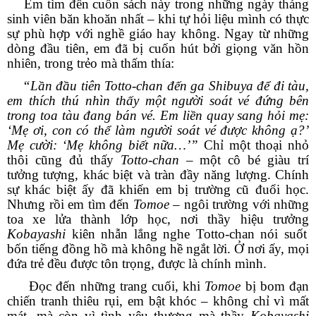
Em tìm đến cuốn sách này trong những ngày tháng
sinh viên băn khoăn nhất – khi tự hỏi liệu mình có thực
sự phù hợp với nghề giáo hay không. Ngay từ những
dòng đầu tiên, em đã bị cuốn hút bởi giọng văn hồn
nhiên, trong trẻo mà thấm thía:
“Lần đầu tiên Totto-chan đến ga Shibuya để đi tàu,
em thích thú nhìn thấy một người soát vé đứng bên
trong toa tàu đang bán vé. Em liền quay sang hỏi mẹ:
‘Mẹ ơi, con có thể làm người soát vé được không ạ?’
Mẹ cười: ‘Mẹ không biết nữa…’”
Chỉ một thoại nhỏ
thôi cũng đủ thấy
Totto-chan
– một cô bé giàu trí
tưởng tượng, khác biệt và tràn đầy năng lượng. Chính
sự khác biệt ấy đã khiến em bị trường cũ đuổi học.
Nhưng rồi em tìm đến
Tomoe
– ngôi trường với những
toa xe lửa thành lớp học, nơi thầy hiệu trưởng
Kobayashi
kiên nhẫn lắng nghe Totto-chan nói suốt
bốn tiếng đồng hồ mà không hề ngắt lời. Ở nơi ấy, mọi
đứa trẻ đều được tôn trọng, được là chính mình.
Đọc đến những trang cuối, khi
Tomoe
bị bom đạn
chiến tranh thiêu rụi, em bật khóc – không chỉ vì mất
mát, mà còn vì tình yêu thương mà thầy
Kobayashi