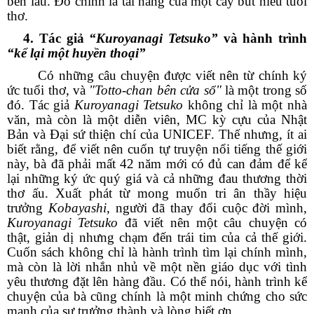
bền lâu. Đó chính là tài năng của một cây bút hiểu tuổi
thơ.
4. Tác giả
“Kuroyanagi Tetsuko”
và hành trình
“kể lại một huyền thoại”
Có những câu chuyện được viết nên từ chính ký
ức tuổi thơ, và
"Totto-chan bên cửa sổ"
là một trong số
đó. Tác giả
Kuroyanagi Tetsuko
không chỉ là một nhà
văn, mà còn là một diễn viên, MC kỳ cựu của Nhật
Bản và Đại sứ thiện chí của UNICEF. Thế nhưng, ít ai
biết rằng, để viết nên cuốn tự truyện nổi tiếng thế giới
này, bà đã phải mất 42 năm mới có đủ can đảm để kể
lại những ký ức quý giá và cả những đau thương thời
thơ ấu. Xuất phát từ mong muốn tri ân thầy hiệu
trưởng
Kobayashi,
người đã thay đổi cuộc đời mình,
Kuroyanagi Tetsuko
đã viết nên một câu chuyện có
thật, giản dị nhưng chạm đến trái tim của cả thế giới.
Cuốn sách không chỉ là hành trình tìm lại chính mình,
mà còn là lời nhắn nhủ về một nền giáo dục với tình
yêu thương đặt lên hàng đầu. Có thể nói, hành trình kể
chuyện của bà cũng chính là một minh chứng cho sức
mạnh của sự trưởng thành và lòng biết ơn.