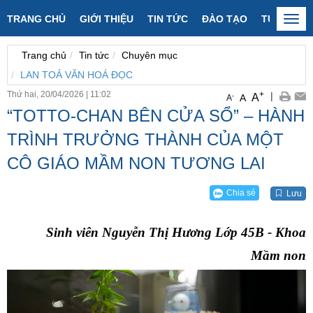
TRANG CHỦ
GIỚI THIỆU
TIN TỨC
ĐÀO TẠO
TUYỂN SI
Togg
navi
Trang chủ
Tin tức
Chuyên mục
LAN TOẢ VĂN HOÁ ĐỌC
Thứ hai, 20/04/2026
|
11:02
+
|
A
-
A
A
“TOTTO-CHAN BÊN CỬA SỔ” – HÀNH
TRÌNH TRƯỞNG THÀNH CỦA MỘT
CÔ GIÁO MẦM NON TƯƠNG LAI
Chia sẻ
Lưu
Sinh viên Nguyễn Thị Hương Lớp 45B - Khoa
Mầm non