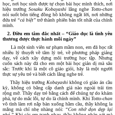
học, nơi học sinh được tự chọn bài học mình thích, nơi
hiệu trưởng
Sosaku Kobayashi
lắng nghe
Totto-chan
nói suốt bốn tiếng đồng hồ không ngắt lời, nơi những
đứa trẻ
“cá biệt”
trở thành phiên bản tốt nhất của chính
mình.
2. Điều em tâm đắc nhất – “Giáo dục là tình yêu
thương được thực hành mỗi ngày”
Là một sinh viên sư phạm mầm non, em đã học rất
nhiều lý thuyết về tâm lý trẻ, về phương pháp giảng
dạy, về cách xây dựng môi trường học tập. Nhưng
cuốn sách này đã cho em một bài học giản dị mà sâu
sắc: Trước khi là một cô giáo giỏi, hãy là một người
thực sự yêu trẻ và biết cách lắng nghe trẻ.
Thầy hiệu trưởng
Kobayashi
không có giáo án cầu
kỳ, không có bằng cấp danh giá nào ngoài trái tim
rộng mở. Thầy dạy trẻ bằng cách để chúng tự do khám
phá, tự do mắc lỗi, tự do là chính mình. Khi
Totto-chan
vô tình làm rơi nắp bàn xuống hầm cầu, thầy không la
mắng mà chỉ nhẹ nhàng nói:
“Con nhớ dọn dẹp lại
nhé.”
Khi các em tranh nhau, thầy không phán xét mà