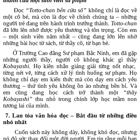
thành của một sinh viên sư phạm”
Đọc
“Totto-chan bên cửa sổ”
không chỉ là đọc về
một cô bé, mà còn là đọc về chính chúng ta – những
người trẻ đang trên hành trình trưởng thành.
Totto-chan
đã lớn lên nhờ được yêu thương và tôn trọng. Còn em
– một sinh viên năm nhất – cũng đang lớn lên nhờ
những bài học từ sách, từ thầy cô, từ bạn bè.
Ở Trường Cao đẳng Sư phạm Bắc Ninh, em đã gặp
những người thầy, người cô không khác gì thầy
Kobayashi.
Họ kiên nhẫn giảng giải từng nốt nhạc,
từng nét vẽ, từng cách xử lý tình huống sư phạm. Họ
không chỉ dạy em kiến thức mà còn dạy em cách yêu
thương – thứ tình yêu không ồn ào nhưng bền bỉ. Và
em cũng đang học cách trở thành một
“thầy
Kobayashi”
thu nhỏ trong chính lớp học mầm non
tương lai của mình.
7. Lan tỏa văn hóa đọc – Bắt đầu từ những điều
nhỏ nhất
Cuốn sách này không dày, không khó đọc, nhưng
nó đủ sức thay đổi một đời người. Em tin rằng mỗi bạn