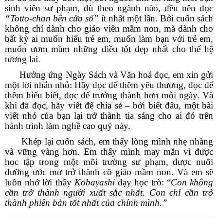
sinh viên sư phạm, dù theo ngành nào, đều nên đọc
“Totto-chan bên cửa sổ”
ít nhất một lần. Bởi cuốn sách
không chỉ dành cho giáo viên mầm non, mà dành cho
bất kỳ ai muốn hiểu trẻ em, muốn làm bạn với trẻ em,
muốn ươm mầm những điều tốt đẹp nhất cho thế hệ
tương lai.
Hưởng ứng Ngày Sách và Văn hoá đọc, em xin gửi
một lời nhắn nhỏ: Hãy đọc để thêm yêu thương, đọc để
thêm hiểu biết, đọc để trưởng thành hơn mỗi ngày. Và
khi đã đọc, hãy viết để chia sẻ – bởi biết đâu, một bài
viết nhỏ của bạn lại trở thành tia sáng cho ai đó trên
hành trình làm nghề cao quý này.
Khép lại cuốn sách, em thấy lòng mình nhẹ nhàng
và vững vàng hơn. Em thấy mình may mắn vì được
học tập trong một môi trường sư phạm, được nuôi
dưỡng ước mơ trở thành cô giáo mầm non. Và em sẽ
luôn nhớ lời thầy
Kobayashi
dạy học trò: “
Con
không
cần trở thành người xuất sắc nhất. Con chỉ cần trở
thành phiên bản tốt nhất của chính mình.”