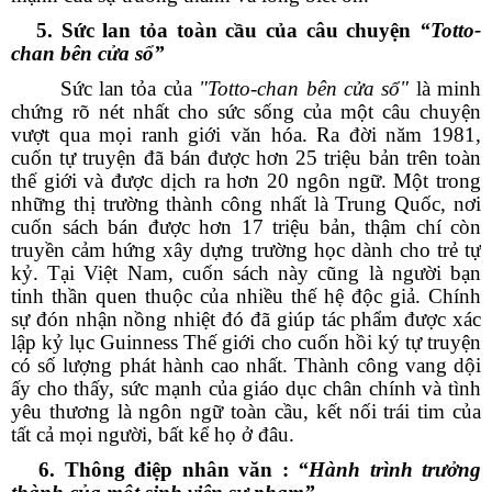
5. Sức lan tỏa toàn cầu của câu chuyện
“Totto-
chan bên cửa sổ”
Sức lan tỏa của
"Totto-chan bên cửa sổ"
là minh
chứng rõ nét nhất cho sức sống của một câu chuyện
vượt qua mọi ranh giới văn hóa. Ra đời năm 1981,
cuốn tự truyện đã bán được hơn 25 triệu bản trên toàn
thế giới và được dịch ra hơn 20 ngôn ngữ. Một trong
những thị trường thành công nhất là Trung Quốc, nơi
cuốn sách bán được hơn 17 triệu bản, thậm chí còn
truyền cảm hứng xây dựng trường học dành cho trẻ tự
kỷ. Tại Việt Nam, cuốn sách này cũng là người bạn
tinh thần quen thuộc của nhiều thế hệ độc giả. Chính
sự đón nhận nồng nhiệt đó đã giúp tác phẩm được xác
lập kỷ lục Guinness Thế giới cho cuốn hồi ký tự truyện
có số lượng phát hành cao nhất. Thành công vang dội
ấy cho thấy, sức mạnh của giáo dục chân chính và tình
yêu thương là ngôn ngữ toàn cầu, kết nối trái tim của
tất cả mọi người, bất kể họ ở đâu.
6. Thông điệp nhân văn :
“Hành trình trưởng