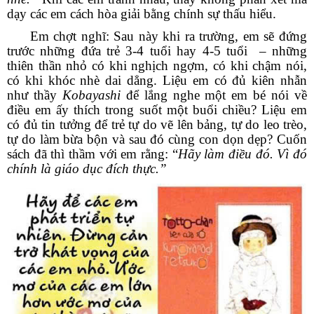
dạy các em cách hòa giải bằng chính sự thấu hiểu.
Em chợt nghĩ: Sau này khi ra trường, em sẽ đứng
trước những đứa trẻ 3-4 tuổi hay 4-5 tuổi – những
thiên thần nhỏ có khi nghịch ngợm, có khi chậm nói,
có khi khóc nhè dai dẳng. Liệu em có đủ kiên nhẫn
như thầy
Kobayashi
để lắng nghe một em bé nói về
điều em ấy thích trong suốt một buổi chiều? Liệu em
có đủ tin tưởng để trẻ tự do vẽ lên bảng, tự do leo trèo,
tự do làm bừa bộn và sau đó cùng con dọn dẹp? Cuốn
sách đã thì thầm với em rằng: “
Hãy
làm điều đó. Vì đó
chính là giáo dục đích thực.”