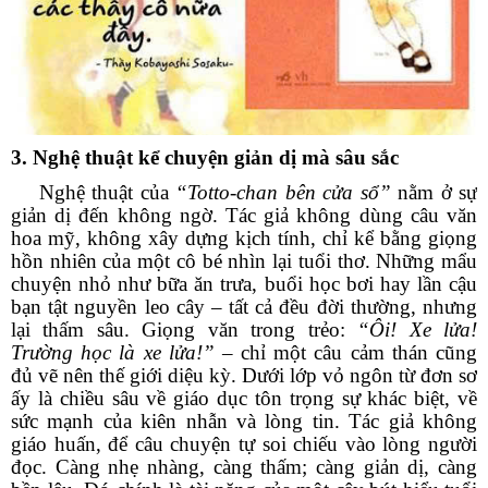
3. Nghệ thuật kể chuyện giản dị mà sâu sắc
Nghệ thuật của
“Totto-chan bên cửa sổ”
nằm ở sự
giản dị đến không ngờ. Tác giả không dùng câu văn
hoa mỹ, không xây dựng kịch tính, chỉ kể bằng giọng
hồn nhiên của một cô bé nhìn lại tuổi thơ. Những mẩu
chuyện nhỏ như bữa ăn trưa, buổi học bơi hay lần cậu
bạn tật nguyền leo cây – tất cả đều đời thường, nhưng
lại thấm sâu. Giọng văn trong trẻo:
“Ôi! Xe lửa!
Trường học là xe lửa!”
– chỉ một câu cảm thán cũng
đủ vẽ nên thế giới diệu kỳ. Dưới lớp vỏ ngôn từ đơn sơ
ấy là chiều sâu về giáo dục tôn trọng sự khác biệt, về
sức mạnh của kiên nhẫn và lòng tin. Tác giả không
giáo huấn, để câu chuyện tự soi chiếu vào lòng người
đọc. Càng nhẹ nhàng, càng thấm; càng giản dị, càng