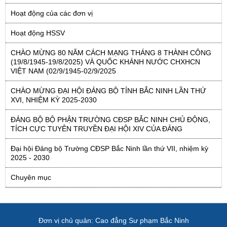
Hoạt động của các đơn vị
Hoạt động HSSV
CHÀO MỪNG 80 NĂM CÁCH MẠNG THÁNG 8 THÀNH CÔNG
(19/8/1945-19/8/2025) VÀ QUỐC KHÁNH NƯỚC CHXHCN
VIỆT NAM (02/9/1945-02/9/2025
CHÀO MỪNG ĐẠI HỘI ĐẢNG BỘ TỈNH BẮC NINH LẦN THỨ
XVI, NHIỆM KỲ 2025-2030
ĐẢNG BỘ BỘ PHẬN TRƯỜNG CĐSP BẮC NINH CHỦ ĐỘNG,
TÍCH CỰC TUYÊN TRUYỀN ĐẠI HỘI XIV CỦA ĐẢNG
Đại hội Đảng bộ Trường CĐSP Bắc Ninh lần thứ VII, nhiệm kỳ
2025 - 2030
Chuyên mục
Đơn vị chủ quản:
Cao đẳng Sư phạm Bắc Ninh