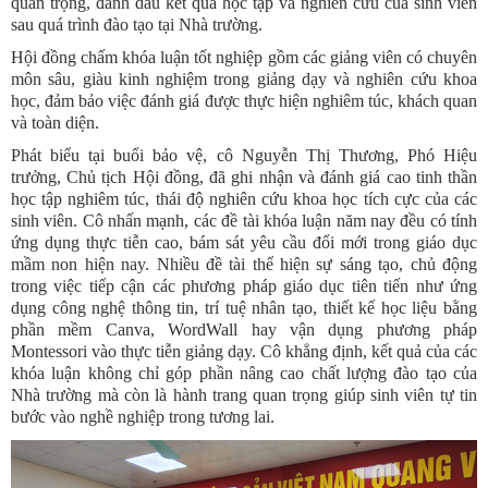
quan trọng, đánh dấu kết quả học tập và nghiên cứu của sinh viên
sau quá trình đào tạo tại Nhà trường.
Hội đồng chấm khóa luận tốt nghiệp gồm các giảng viên có chuyên
môn sâu, giàu kinh nghiệm trong giảng dạy và nghiên cứu khoa
học, đảm bảo việc đánh giá được thực hiện nghiêm túc, khách quan
và toàn diện.
Phát biểu tại buổi bảo vệ, cô Nguyễn Thị Thương, Phó Hiệu
trưởng, Chủ tịch Hội đồng, đã ghi nhận và đánh giá cao tinh thần
học tập nghiêm túc, thái độ nghiên cứu khoa học tích cực của các
sinh viên. Cô nhấn mạnh, các đề tài khóa luận năm nay đều có tính
ứng dụng thực tiễn cao, bám sát yêu cầu đổi mới trong giáo dục
mầm non hiện nay. Nhiều đề tài thể hiện sự sáng tạo, chủ động
trong việc tiếp cận các phương pháp giáo dục tiên tiến như ứng
dụng công nghệ thông tin, trí tuệ nhân tạo, thiết kế học liệu bằng
phần mềm Canva, WordWall hay vận dụng phương pháp
Montessori vào thực tiễn giảng dạy. Cô khẳng định, kết quả của các
khóa luận không chỉ góp phần nâng cao chất lượng đào tạo của
Nhà trường mà còn là hành trang quan trọng giúp sinh viên tự tin
bước vào nghề nghiệp trong tương lai.