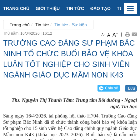
TRANG CHỦ
GIỚI THIỆU
TIN TỨC
ĐÀO TẠO
TUYỂN SI
Togg
navi
Trang chủ
Tin tức
Tin tức - Sự kiện
Thứ năm, 16/04/2026
|
16:12
+
|
A
-
A
A
TRƯỜNG CAO ĐẲNG SƯ PHẠM BẮC
NINH TỔ CHỨC BUỔI BẢO VỆ KHÓA
LUẬN TỐT NGHIỆP CHO SINH VIÊN
NGÀNH GIÁO DỤC MẦM NON K43
Chia sẻ
Lưu
Ths. Nguyễn Thị Thanh Tâm: Trung tâm Bồi dưỡng - Ngoại
ngữ, Tin học
Sáng ngày 16/4/2026, tại phòng hội thảo H704, Trường Cao đẳng
Sư phạm Bắc Ninh đã tổ chức thành công buổi bảo vệ khóa luận
tốt nghiệp cho 15 sinh viên hệ Cao đẳng chính quy ngành Giáo dục
Mầm non K43 (khóa học 2023–2026). Buổi bảo vệ là dấu mốc