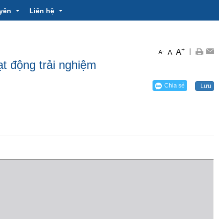
yên
Liên hệ
+
|
A
-
A
A
- Giáo trình
Liên hệ
t động trải nghiệm
SKKN
h bài dạy
Hỏi đáp
Chia sẻ
Lưu
 VIỆT NAM (02/9/1945-02/9/2025