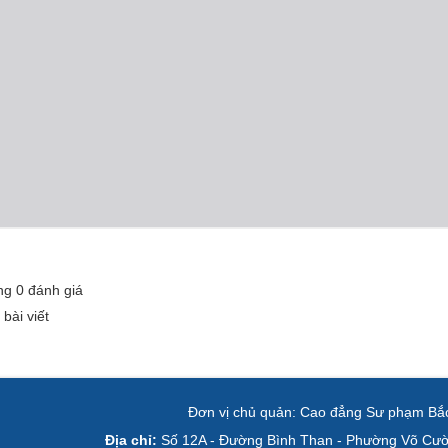
ng
0
đánh giá
 bài viết
Đơn vị chủ quản:
Cao đẳng Sư phạm Bắc
Địa chỉ:
Số 12A - Đường Bình Than - Phường Võ Cườn