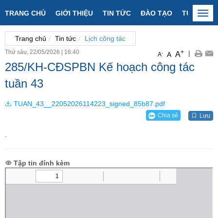
TRANG CHỦ
GIỚI THIỆU
TIN TỨC
ĐÀO TẠO
TUYỂN SI
Togg
navi
Trang chủ
Tin tức
Lịch công tác
Thứ sáu, 22/05/2026
|
16:40
+
|
A
-
A
A
285/KH-CĐSPBN Kế hoạch công tác
tuần 43
TUAN_43__22052026114223_signed_85b87.pdf
Chia sẻ
Lưu
.
Tập tin đính kèm