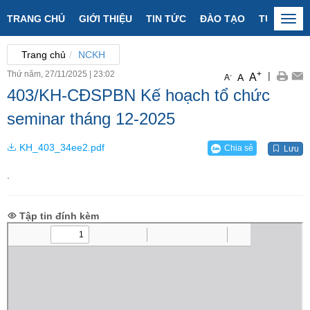
TRANG CHỦ
GIỚI THIỆU
TIN TỨC
ĐÀO TẠO
TUYỂN SI
Togg
navi
Trang chủ
NCKH
Thứ năm, 27/11/2025
|
23:02
+
|
A
-
A
A
403/KH-CĐSPBN Kế hoạch tổ chức
seminar tháng 12-2025
KH_403_34ee2.pdf
Chia sẻ
Lưu
.
Tập tin đính kèm